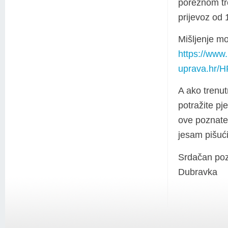
poreznom tr
prijevoz od 
Mišljenje mo
https://www
uprava.hr/H
A ako trenu
potražite pj
ove poznate 
jesam pišući
Srdačan poz
Dubravka