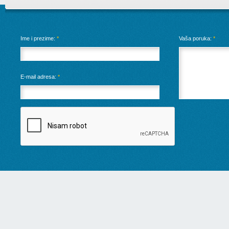
Ime i prezime:
*
Vaša poruka:
*
E-mail adresa:
*