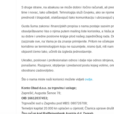
S druge strane, na abakusu se može dobro i točno računati, ali pres
time i novac, lako uštedjeti. Tehnologija služi čovjeku, ako se njome
prednosti i blagodati, olakšavajući tako komunikaciju i ubrzavajući
Gusta šuma zakona i financijskih propisa s nama postaje sasvim p
obaviještavamo Vas o njima putem mailing liste korisnika, a Vaša j
su dobre i uredne poslovne knjige plod našeg zajedničkog rada. D
(sa)znate sve, na Vama je da znanje primijenite. Pritom ne očekuje
koristimo se terminologijom koju ne razumijete, nismo ljuti, niti nam
objasnit ćemo lako, učiniti da izgleda jednostavnije.
Ukratko, poslovan i profesionalan odnos i dalje nije odnos strojeva, 
ponašamo. Razgovor, strpljenje i predanost poslu kojeg volimo, 
obostrano zadovoljstvo.
Što o nama misle naši korisnici možete vidjeti
ovdje
.
Konto Obad d.o.o. za trgovinu i usluge;
Zaprešić, Augusta Šenoe 78;
OIB 16612037453;
Trgovački sud u Zagrebu pod MBS: 080726708;
Temeljni kapital 20.000 kn uplaćen u cijelosti; Članica uprave dru
Žiro račun kod Raiffeisenbank Austria d.d. Zagreb,