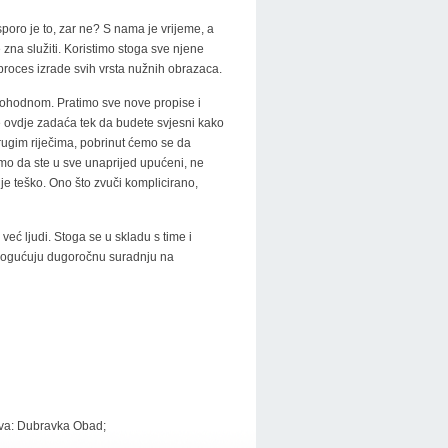
poro je to, zar ne? S nama je vrijeme, a
 zna služiti. Koristimo stoga sve njene
 proces izrade svih vrsta nužnih obrazaca.
rohodnom. Pratimo sve nove propise i
e ovdje zadaća tek da budete svjesni kako
rugim riječima, pobrinut ćemo se da
mo da ste u sve unaprijed upućeni, ne
 je teško. Ono što zvuči komplicirano,
već ljudi. Stoga se u skladu s time i
omogućuju dugoročnu suradnju na
štva: Dubravka Obad;