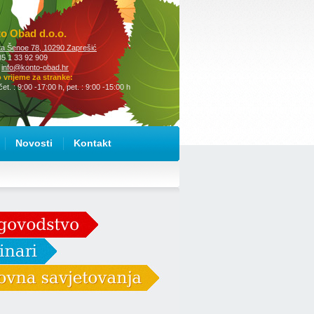
o Obad d.o.o.
a Šenoe 78, 10290 Zaprešić
385 1 33 92 909
:
info@konto-obad.hr
vrijeme za stranke:
čet. : 9:00 -17:00 h, pet. : 9:00 -15:00 h
Novosti
Kontakt