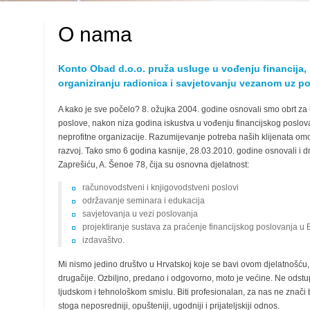
O nama
Konto Obad d.o.o. pruža usluge u vođenju financija,
organiziranju radionica i savjetovanju vezanom uz pos
A kako je sve počelo? 8. ožujka 2004. godine osnovali smo obrt z
poslove, nakon niza godina iskustva u vođenju financijskog poslov
neprofitne organizacije. Razumijevanje potreba naših klijenata omogu
razvoj. Tako smo 6 godina kasnije, 28.03.2010. godine osnovali i dr
Zaprešiću, A. Šenoe 78, čija su osnovna djelatnost:
računovodstveni i knjigovodstveni poslovi
održavanje seminara i edukacija
savjetovanja u vezi poslovanja
projektiranje sustava za praćenje financijskog poslovanja u 
izdavaštvo.
Mi nismo jedino društvo u Hrvatskoj koje se bavi ovom djelatnošću, a
drugačije. Ozbiljno, predano i odgovorno, moto je većine. Ne odstu
ljudskom i tehnološkom smislu. Biti profesionalan, za nas ne znači 
stoga neposredniji, opušteniji, ugodniji i prijateljskiji odnos.