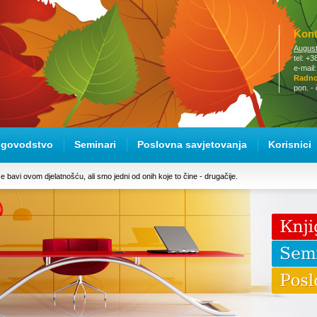
Kont
August
tel: +
e-mail
Radno 
pon. - 
igovodstvo
Seminari
Poslovna savjetovanja
Korisnici
 bavi ovom djelatnošću, ali smo jedni od onih koje to čine - drugačije.