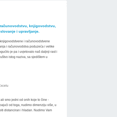
 računovodstvu, knjigovodstvu,
lovanje i upravljanje.
a knjigovodstvene i računovodstvene
anja i računovodstva poduzeća i velike
ćilo je pa i uvjetovalo naš daljnji rast i
uštvo istog naziva, sa sjedištem u
Excelu
li smo jedni od onih koje to čine -
pajući od toga, nudimo dimenziju više, u
biti distanciran i hladan. Nudimo Vam