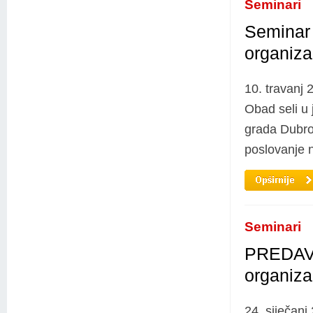
Seminari
Seminar 
organiza
10. travanj 
Obad seli u j
grada Dubro
poslovanje n
Seminari
PREDAVAN
organiza
24. siječanj