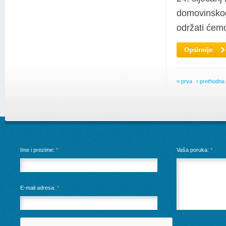
domovinskog 
održati ćemo
« prva
‹ prethodna
Ime i prezime:
*
Vaša poruka:
*
E-mail adresa:
*