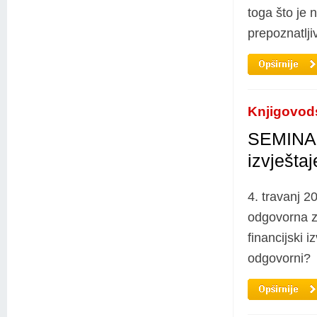
toga što je 
prepoznatlji
Knjigovod
SEMINAR:
izvještaj
4. travanj 2
odgovorna za
financijski i
odgovorni?