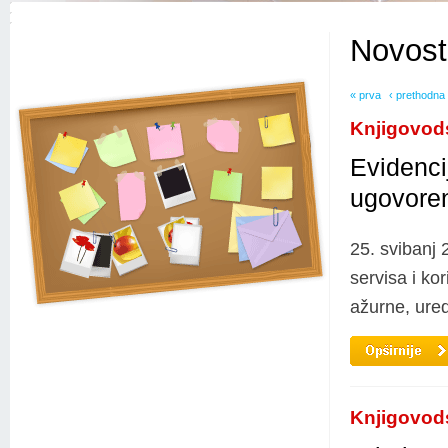
Novost
« prva
‹ prethodna
Knjigovod
Evidenci
ugovoren
25. svibanj 
servisa i ko
ažurne, ured
Knjigovod