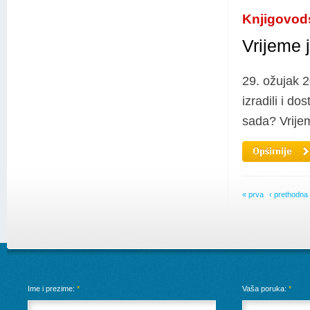
Knjigovod
Vrijeme 
29. ožujak 
izradili i do
sada? Vrijem
« prva
‹ prethodna
Ime i prezime:
*
Vaša poruka:
*